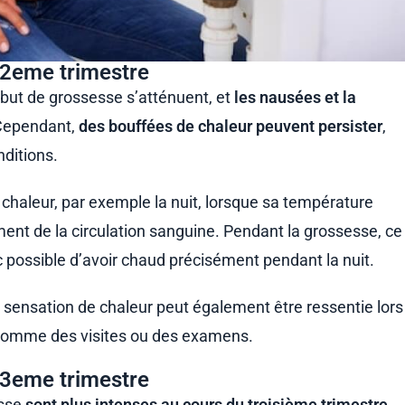
 2eme trimestre
but de grossesse s’atténuent, et
les nausées et la
Cependant,
des bouffées de chaleur peuvent persister
,
ditions.
haleur, par exemple la nuit, lorsque sa température
ment de la circulation sanguine. Pendant la grossesse, ce
c possible d’avoir chaud précisément pendant la nuit.
a sensation de chaleur peut également être ressentie lors
comme des visites ou des examens.
 3eme trimestre
esse
sont plus intenses au cours du troisième trimestre
.