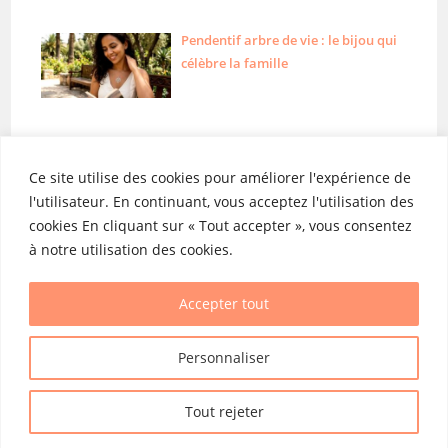
Pendentif arbre de vie : le bijou qui
célèbre la famille
Ce site utilise des cookies pour améliorer l'expérience de
l'utilisateur. En continuant, vous acceptez l'utilisation des
cookies En cliquant sur « Tout accepter », vous consentez
Liens utiles
Catégories
à notre utilisation des cookies.
Mentions légales
Grossesse
Contact
Bébé
Accepter tout
Plan du site
Enfant
Personnaliser
Mamans
Tout rejeter